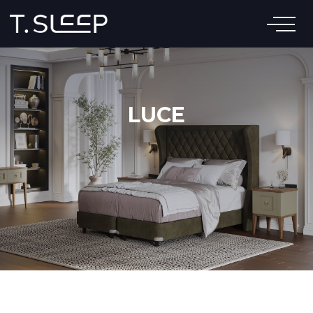
КРОВАТИ
МАТРАСЫ
ПОДУШКИ
ТЕКСТИЛЬ
МЕБЕЛЬ
АКСЕССУАРЫ
ТРАНСФОРМИРУЕ
LUCE
КРОВАТИ
О КОМПАНИИ
САЛОНЫ
БЛОГ
КРОВАТЬ LUCE
+7 (800) 555-77-25
от 358 160 ₽
Под матрасы:
160x200, 180x200, 200x200
Заказать
Кровать Luce обладает утонченным,