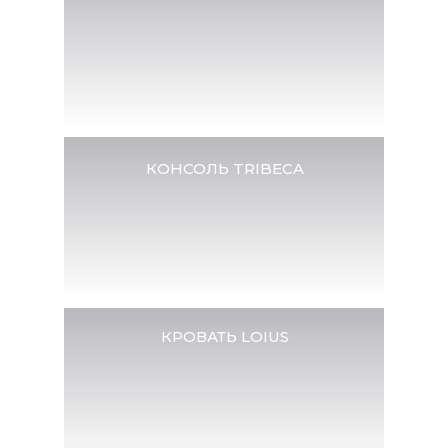
Пн-Вс с 10:00 до 22:00
г. Химки, ул. Бутаково, д. 4,
info@tsleep.ru
Ленинградское шоссе 100 м
8(800) 555 77 25
(доб. 3292)
от МКАД (в сторону области), вход №2, 3
этаж,
от эскалатора направо
КОНСОЛЬ TRIBECA
КРОВАТЬ LOIUS