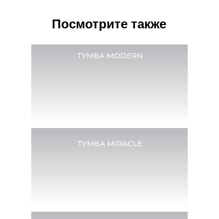
Посмотрите также
АДРЕСА САЛОНОВ
ТУМБА MODERN
Вт-Чт с 10:00 до 22:00
ТРЦ «Авиапарк»
Пт-Сб с 10:00 до 23:00
г. Москва, Ходынский бульвар, д. 4, этаж
info@tsleep.ru
3
8(800) 555 77 25
(доб. 3264)
МЦ «Гранд-2»
Пн-Вс с 10:00 до 22:00
г. Химки, ул. Бутаково, д. 4,
info@tsleep.ru
Ленинградское шоссе 100 м
8(800) 555 77 25
(доб. 3292)
от МКАД (в сторону области), вход №2, 3
этаж,
от эскалатора направо
ТУМБА MIRACLE