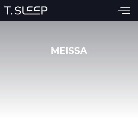
КРОВАТИ
МАТРАСЫ
ПОДУШКИ
ТЕКСТИЛЬ
МЕБЕЛЬ
АКСЕССУАРЫ
ТРАНСФОРМИРУЕ
MEISSA
КРОВАТИ
О КОМПАНИИ
САЛОНЫ
БЛОГ
КРОВАТЬ MEISSA
от 208 270 ₽
+7 (800) 555-77-25
Под матрасы:
Заказать
140х200, 160х200, 180х200,
200х200
Необычная геометрия, необычное соединение